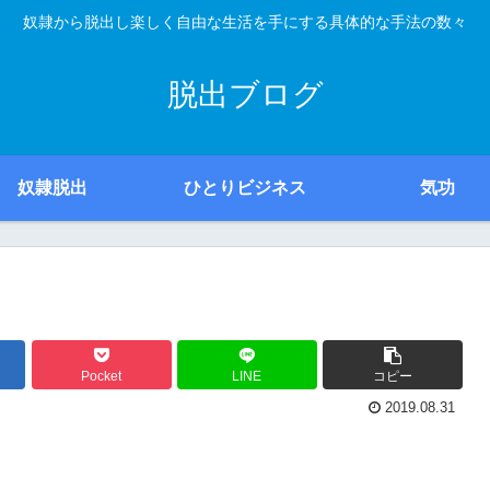
奴隷から脱出し楽しく自由な生活を手にする具体的な手法の数々
脱出ブログ
奴隷脱出
ひとりビジネス
気功
Pocket
LINE
コピー
2019.08.31