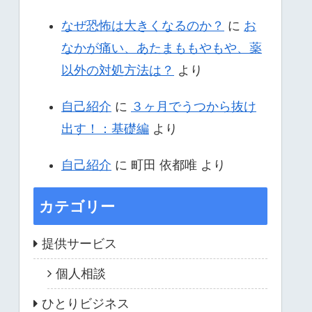
なぜ恐怖は大きくなるのか？
に
お
なかが痛い、あたまももやもや、薬
以外の対処方法は？
より
自己紹介
に
３ヶ月でうつから抜け
出す！：基礎編
より
自己紹介
に
町田 依都唯
より
カテゴリー
提供サービス
個人相談
ひとりビジネス