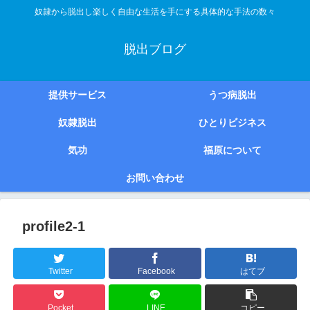
奴隷から脱出し楽しく自由な生活を手にする具体的な手法の数々
脱出ブログ
提供サービス
うつ病脱出
奴隷脱出
ひとりビジネス
気功
福原について
お問い合わせ
profile2-1
Twitter
Facebook
はてブ
Pocket
LINE
コピー