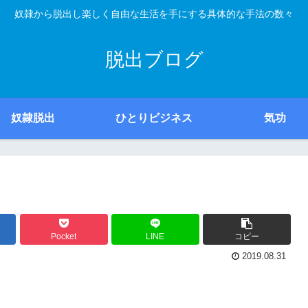
奴隷から脱出し楽しく自由な生活を手にする具体的な手法の数々
脱出ブログ
奴隷脱出
ひとりビジネス
気功
Pocket
LINE
コピー
2019.08.31