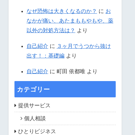
なぜ恐怖は大きくなるのか？
に
お
なかが痛い、あたまももやもや、薬
以外の対処方法は？
より
自己紹介
に
３ヶ月でうつから抜け
出す！：基礎編
より
自己紹介
に
町田 依都唯
より
カテゴリー
提供サービス
個人相談
ひとりビジネス