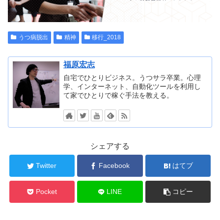
うつ病脱出
精神
移行_2018
福原宏志
自宅でひとりビジネス。うつサラ卒業。心理
学、インターネット、自動化ツールを利用し
て家でひとりで稼ぐ手法を教える。
シェアする
Twitter
Facebook
はてブ
Pocket
LINE
コピー