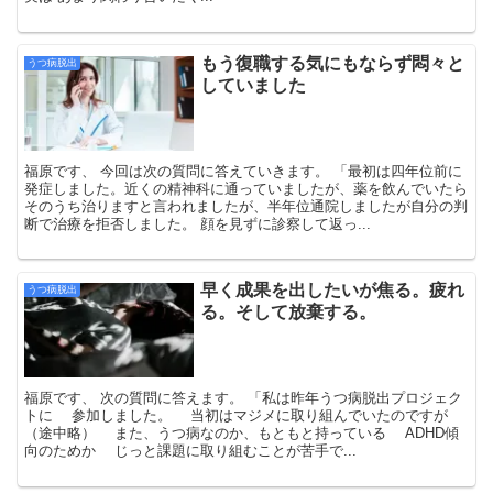
もう復職する気にもならず悶々と
うつ病脱出
していました
福原です、 今回は次の質問に答えていきます。 「最初は四年位前に
発症しました。近くの精神科に通っていましたが、薬を飲んでいたら
そのうち治りますと言われましたが、半年位通院しましたが自分の判
断で治療を拒否しました。 顔を見ずに診察して返っ...
早く成果を出したいが焦る。疲れ
うつ病脱出
る。そして放棄する。
福原です、 次の質問に答えます。 「私は昨年うつ病脱出プロジェク
トに 参加しました。 当初はマジメに取り組んでいたのですが
（途中略） また、うつ病なのか、もともと持っている ADHD傾
向のためか じっと課題に取り組むことが苦手で...