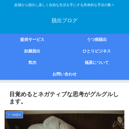
奴隷から脱出し楽しく自由な生活を手にする具体的な手法の数々
脱出ブログ
提供サービス
うつ病脱出
奴隷脱出
ひとりビジネス
気功
福原について
お問い合わせ
目覚めるとネガティブな思考がグルグルし
ます。
うつ病脱出