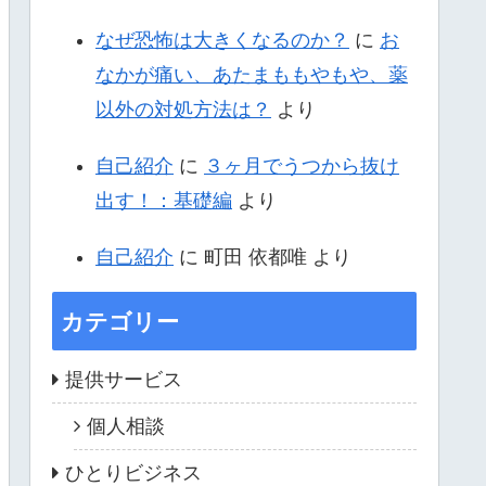
なぜ恐怖は大きくなるのか？
に
お
なかが痛い、あたまももやもや、薬
以外の対処方法は？
より
自己紹介
に
３ヶ月でうつから抜け
出す！：基礎編
より
自己紹介
に
町田 依都唯
より
カテゴリー
提供サービス
個人相談
ひとりビジネス