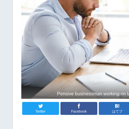
Pensive businessman working on lapt
Twitter
Facebook
はてブ