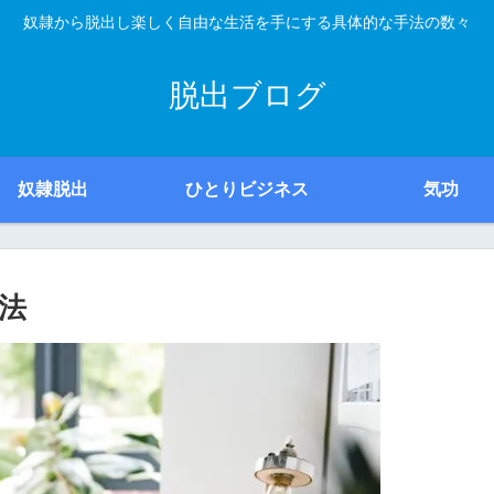
奴隷から脱出し楽しく自由な生活を手にする具体的な手法の数々
脱出ブログ
奴隷脱出
ひとりビジネス
気功
法