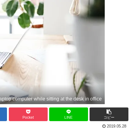
op computer while sitting at the desk in office
Pocket
LINE
コピー
2019.05.28