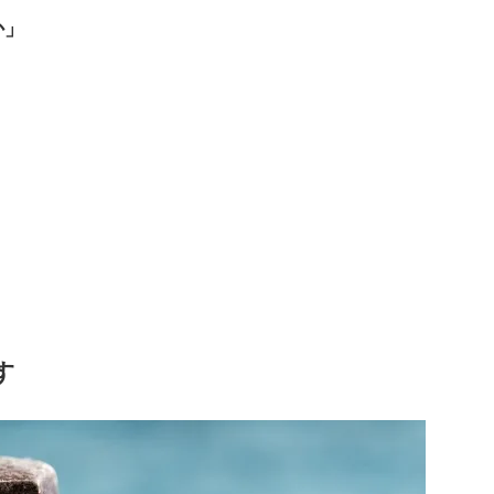
か」
。
す